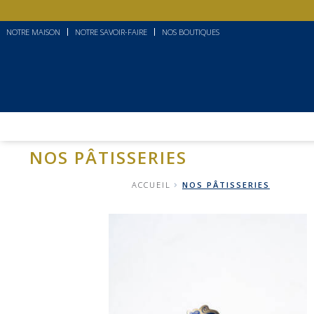
Aller
Aller
NOTRE MAISON
NOTRE SAVOIR-FAIRE
NOS BOUTIQUES
à
au
la
contenu
navigation
NOS PÂTISSERIES
ACCUEIL
NOS PÂTISSERIES