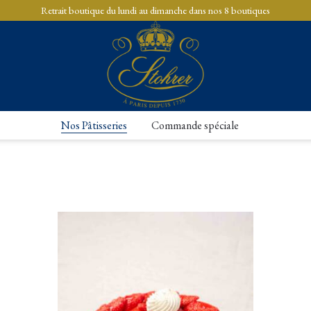
Retrait boutique du lundi au dimanche dans nos 8 boutiques
Nos Pâtisseries
Commande spéciale