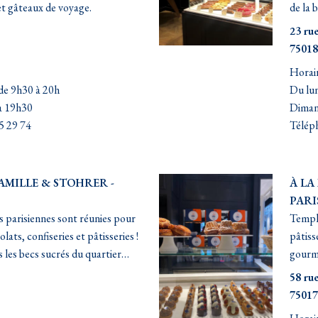
et gâteaux de voyage.
de la 
23 rue
75018
Horair
de 9h30 à 20h
Du lun
à 19h30
Diman
5 29 74
Téléph
FAMILLE & STOHRER -
À LA
PARI
s parisiennes sont réunies pour
Temple
ats, confiseries et pâtisseries !
pâtiss
s les becs sucrés du quartier…
gourma
58 rue
75017