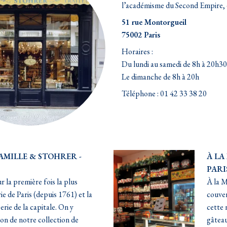
l’académisme du Second Empire, 
51 rue Montorgueil
75002 Paris
Horaires :
Du lundi au samedi de 8h à 20h30
Le dimanche de 8h à 20h
Téléphone : 01 42 33 38 20
FAMILLE & STOHRER -
À LA
PARI
r la première fois la plus
À la M
e de Paris (depuis 1761) et la
couver
erie de la capitale. On y
cette 
on de notre collection de
gâteau