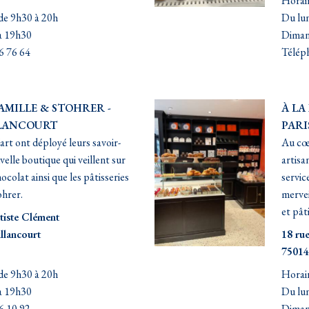
Horair
de 9h30 à 20h
Du lun
à 19h30
Diman
6 76 64
Téléph
FAMILLE & STOHRER -
À LA
LANCOURT
PARI
’art ont déployé leurs savoir-
Au cœ
velle boutique qui veillent sur
artisa
ocolat ainsi que les pâtisseries
servic
hrer.
mervei
et pâti
tiste Clément
llancourt
18 ru
75014
de 9h30 à 20h
Horair
à 19h30
Du lun
6 10 92
Diman