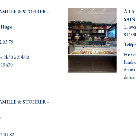
FAMILLE & STOHRER -
À LA
SAI
r Hugo
1, ave
94100
2 03 79
Télép
Horair
de 9h30 à 20h00
lundi 
à 19h30
du mar
diman
FAMILLE & STOHRER -
e
02 04 82