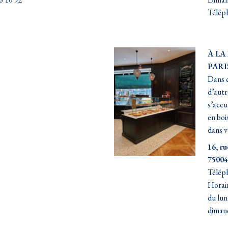
Téléph
À LA
PARI
Dans c
d’autr
s’accu
en boi
dans v
16, r
75004
Téléph
Horair
du lun
diman