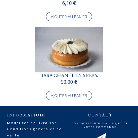
6,10
€
AJOUTER AU PANIER
BABA CHANTILLY 6 PERS.
50,00
€
AJOUTER AU PANIER
INFORMATIONS
CONTACT
Modalités de livraison
CONTACTEZ-NOUS AU SUJET DE
VOTRE COMMANDE
Conditions générales de
vente